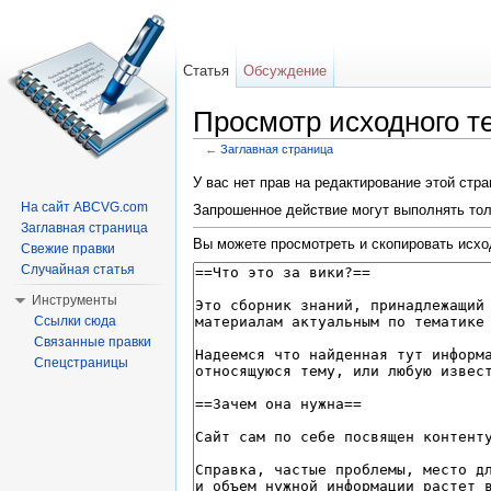
Статья
Обсуждение
Просмотр исходного т
←
Заглавная страница
Перейти к:
навигация
,
поиск
У вас нет прав на редактирование этой стр
На сайт ABCVG.com
Запрошенное действие могут выполнять тол
Заглавная страница
Вы можете просмотреть и скопировать исхо
Свежие правки
Случайная статья
Инструменты
Ссылки сюда
Связанные правки
Спецстраницы