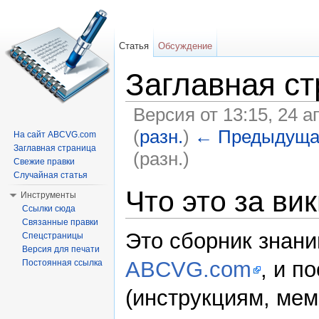
Статья
Обсуждение
Заглавная с
Версия от 13:15, 24 
(
разн.
)
← Предыдуща
На сайт ABCVG.com
Заглавная страница
(разн.)
Свежие правки
Перейти к:
навигация
,
поиск
Случайная статья
Что это за ви
Инструменты
Ссылки сюда
Связанные правки
Это сборник знан
Спецстраницы
Версия для печати
ABCVG.com
, и п
Постоянная ссылка
(инструкциям, мем