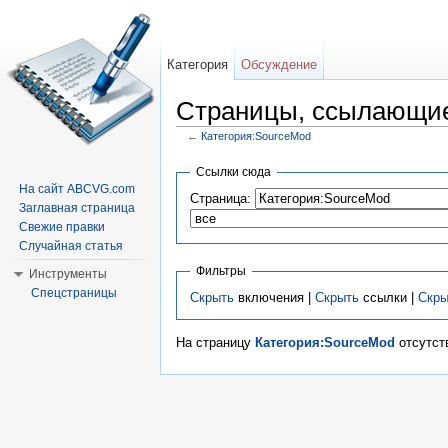
Категория
Обсуждение
Страницы, ссылающие
←
Категория:SourceMod
Перейти к:
навигация
,
поиск
Ссылки сюда
На сайт ABCVG.com
Страница:
Заглавная страница
Свежие правки
Случайная статья
Фильтры
Инструменты
Спецстраницы
Скрыть
включения |
Скрыть
ссылки |
Скры
На страницу
Категория:SourceMod
отсутст